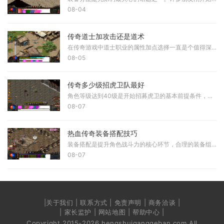
08-04
传奇道士加攻击还是道术
在传奇游戏中道士职业的属性加点选择一直是个值得深入探讨的话题，玩家需要在攻击属性与道术属性之间找到最适合自身玩法的平衡点。这个问题没有绝对的答案，而是需要根据不同
08-05
传奇多少级招虎卫队最好
角色等级达到40级是开始招募虎卫的基本前提条件，这个等级要求并非随意设定，而是基于虎卫作为强力宠物的特性决定的。虎卫拥有较高的血量和攻击力，需要玩家具备一定实力才能有
08-07
热血传奇装备搭配技巧
装备搭配是提升角色战斗力的核心环节，合理的装备组合能够显著增强角色的攻击、防御和生存能力。玩家的装备选择应当依据职业特性，战士偏重物理攻击与防御，法师重视魔法伤害
08-07
|关于我们 | 联系方式 | 免责声明 | 商务洽谈 |
| 家长监护 | 网站地图 | 帮助中心 |
Copyright 2015-2026 hengshuiganggeban.com All