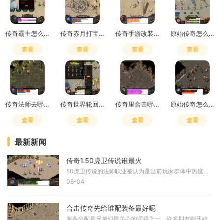
传奇霸主怎么样提升战力
传奇赤月打宝攻略图
传奇手游改装备属性怎么改的
原始传奇怎么玩道士技能
查看
查看
查看
查看
传奇法师去哪里招虎卫和鹰卫
传奇世界轮回道怎么走
传奇里合击哪个组合最厉害啊
原始传奇怎么打高爆最简单
查看
查看
查看
查看
最新新闻
传奇1.50虎卫传说谁最火
50虎卫传说的法师职业被认为是当前玩家群体中热度最高的选择。这个版本的法师拥有极其强大的召唤能力，能够通过诱惑之光技能收服各种怪物作为战斗助手。虎卫和鹰卫是法师最核心
08-04
合击传奇先给谁配装备最好呢
装备分配是兄弟们最关心的话题之一。许多朋友刚开始玩时都会纠结该优先给哪个角色配装备，这确实是个值得认真探讨的问题。在资源有限的情况下，建议优先为主号配置核心装备，