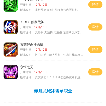
详情
开服时间：
12月/10日
版本介绍：
小极品充值可打纯净复古内置挂机
１.８０独家战神
详情
开服时间：
12月/10日
版本介绍：
无沙捐.无顶榜.无主播.无隐藏.无演员
古惑仔杀神恶魔
详情
开服时间：
12月/10日
版本介绍：
怀旧古惑仔散人终极一切靠打爆率爽翻天
永恒之刃
详情
开服时间：
12月/10日
版本介绍：
真实沙奖１２８８８公益微变单职业
赤月龙城冰雪单职业