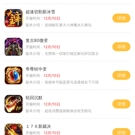
超速切割新冰雪
详情
开服时间：
12月/10日
版本介绍：
送捐献狂暴大小神魔永久耐玩
复古80微变
详情
开服时间：
12月/10日
版本介绍：
无赞助一切靠打稳定耐玩怀旧复古
帝尊轻中变
详情
开服时间：
12月/10日
版本介绍：
谁都有可能是黑马逆袭就在下只怪
轮回沉默
详情
开服时间：
12月/10日
版本介绍：
超低消费超级耐操全程无暗坑
１７６新裁决
详情
开服时间：
12月/10日