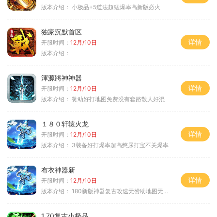
版本介绍：
小极品+5道法超猛爆率高新版必火
独家沉默首区
详情
开服时间：
12月/10日
版本介绍：
渾源將神神器
详情
开服时间：
12月/10日
版本介绍：
赞助好打地图免费没有套路散人好混
１８０轩辕火龙
详情
开服时间：
12月/10日
版本介绍：
3装备好打爆率超高憋尿打宝不关爆率
布衣神器新
详情
开服时间：
12月/10日
版本介绍：
180新版神器复古攻速无赞助地图无排行
1.70复古小极品