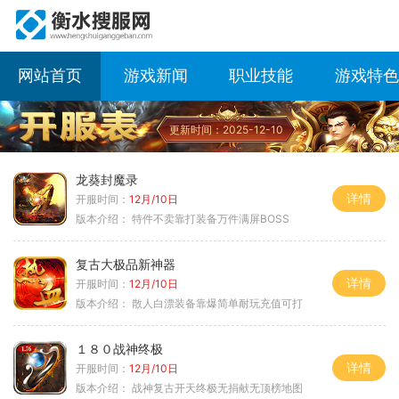
网站首页
游戏新闻
职业技能
游戏特色
更新时间：2025-12-10
龙葵封魔录
详情
开服时间：
12月/10日
版本介绍：
特件不卖靠打装备万件满屏BOSS
复古大极品新神器
详情
开服时间：
12月/10日
版本介绍：
散人白漂装备靠爆简单耐玩充值可打
１８０战神终极
详情
开服时间：
12月/10日
版本介绍：
战神复古开天终极无捐献无顶榜地图